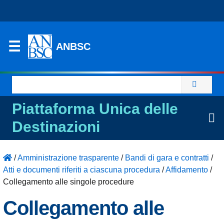
ANBSC
Ricerca
per:
Piattaforma Unica delle
Destinazioni
/
Amministrazione trasparente
/
Bandi di gara e contratti
/
Atti e documenti riferiti a ciascuna procedura
/
Affidamento
/
Collegamento alle singole procedure
Collegamento alle