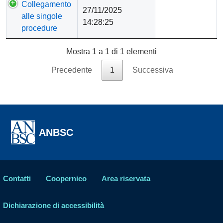
Titolo
Prima
Collegamento
27/11/2025
pubblicazione
alle singole
14:28:25
procedure
Mostra 1 a 1 di 1 elementi
Precedente
1
Successiva
ANBSC
Contatti
Coopernico
Area riservata
Dichiarazione di accessibilità