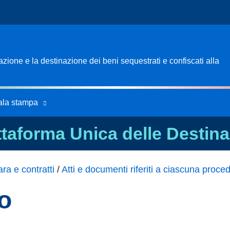
ione e la destinazione dei beni sequestrati e confiscati alla
ala stampa
ttaforma Unica delle Destina
ra e contratti
/
Atti e documenti riferiti a ciascuna proce
co