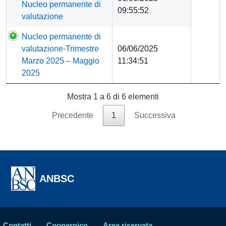
Nucleo permanente di
09:55:52
valutazione
Nucleo permanente di
valutazione-Trimestre
06/06/2025
Marzo 2025 – Maggio
11:34:51
2025
Mostra 1 a 6 di 6 elementi
Precedente
1
Successiva
ANBSC
Contatti
Coopernico
Area riservata