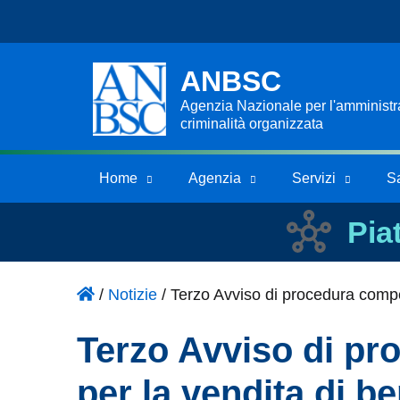
ANBSC
Agenzia Nazionale per l'amministraz
criminalità organizzata
Home
Agenzia
Servizi
S
Pia
/
Notizie
/
Terzo Avviso di procedura compe
Terzo Avviso di pr
per la vendita di b