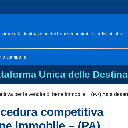
ione e la destinazione dei beni sequestrati e confiscati alla
ala stampa
ttaforma Unica delle Destina
titiva per la vendita di bene immobile – (PA) Asta deser
ocedura competitiva
ene immobile – (PA)