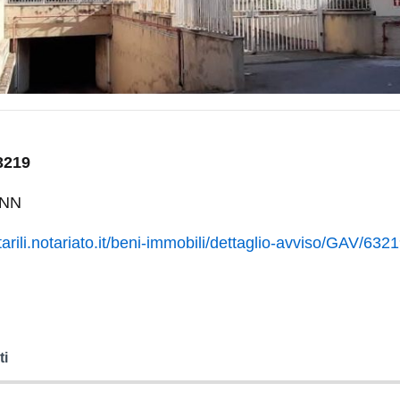
3219
 CNN
arili.notariato.it/beni-immobili/dettaglio-avviso/GAV/632
ti