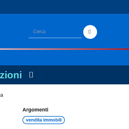
zioni
ta
Argomenti
vendita immobili