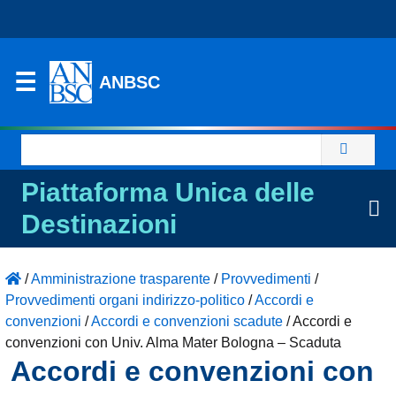
ANBSC
Ricerca
per:
Piattaforma Unica delle
Destinazioni
/
Amministrazione trasparente
/
Provvedimenti
/
Provvedimenti organi indirizzo-politico
/
Accordi e
convenzioni
/
Accordi e convenzioni scadute
/
Accordi e
convenzioni con Univ. Alma Mater Bologna – Scaduta
Accordi e convenzioni con