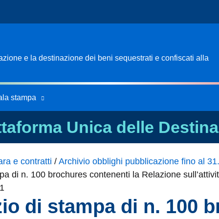
ione e la destinazione dei beni sequestrati e confiscati alla
ala stampa
ttaforma Unica delle Destina
ra e contratti
/
Archivio obblighi pubblicazione fino al 3
pa di n. 100 brochures contenenti la Relazione sull’attivi
11
zio di stampa di n. 100 