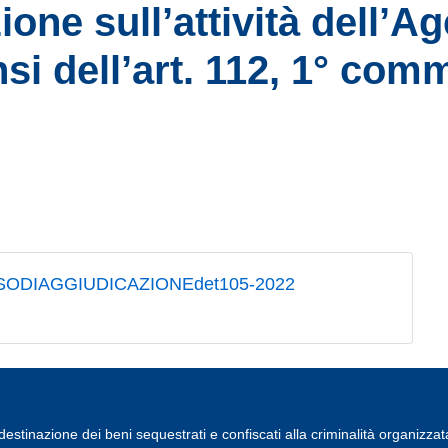
ione sull’attività dell’A
nsi dell’art. 112, 1° co
ISODIAGGIUDICAZIONEdet105-2022
estinazione dei beni sequestrati e confiscati alla criminalità organizzat