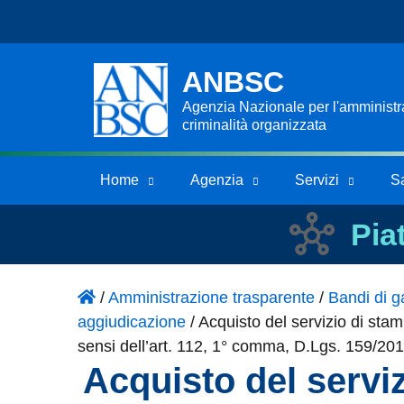
ANBSC
Agenzia Nazionale per l'amministraz
criminalità organizzata
Home
Agenzia
Servizi
S
Pia
/
Amministrazione trasparente
/
Bandi di ga
aggiudicazione
/
Acquisto del servizio di stam
sensi dell’art. 112, 1° comma, D.Lgs. 159/20
Acquisto del servi