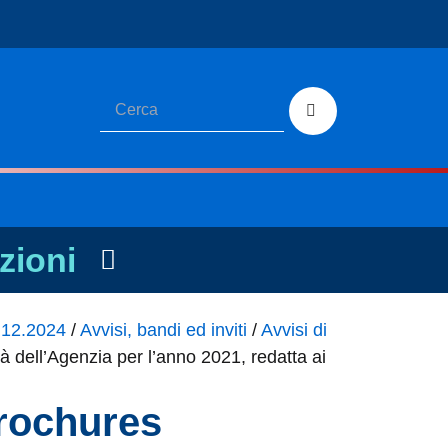
zioni
1.12.2024
/
Avvisi, bandi ed inviti
/
Avvisi di
tà dell’Agenzia per l’anno 2021, redatta ai
brochures