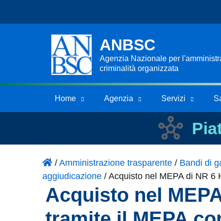
ANBSC
Agenzia Nazionale per l'amministraz
criminalità organizzata
Home
Agenzia
Servizi
S
Pia
/
Amministrazione trasparente
/
Bandi di ga
aggiudicazione
/
Acquisto nel MEPA di NR 6
Acquisto nel MEP
tramite il MEPA c