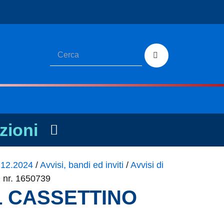
zioni
1.12.2024
/
Avvisi, bandi ed inviti
/
Avvisi di
 nr. 1650739
 1 CASSETTINO