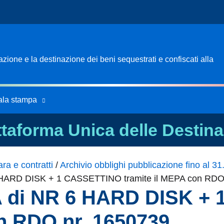
ione e la destinazione dei beni sequestrati e confiscati alla
ala stampa
ttaforma Unica delle Destina
ra e contratti
/
Archivio obblighi pubblicazione fino al 3
 HARD DISK + 1 CASSETTINO tramite il MEPA con RDO
A di NR 6 HARD DISK +
on RDO nr. 1650739