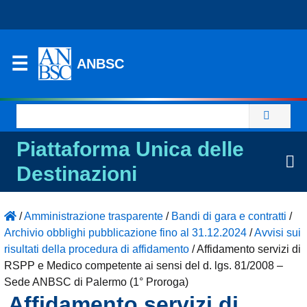
ANBSC
Ricerca
per:
Piattaforma Unica delle
Destinazioni
/
Amministrazione trasparente
/
Bandi di gara e contratti
/
Archivio obblighi pubblicazione fino al 31.12.2024
/
Avvisi sui
risultati della procedura di affidamento
/
Affidamento servizi di
RSPP e Medico competente ai sensi del d. lgs. 81/2008 –
Sede ANBSC di Palermo (1° Proroga)
Affidamento servizi di