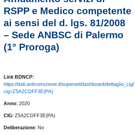
RSPP e Medico competente
ai sensi del d. lgs. 81/2008
– Sede ANBSC di Palermo
(1° Proroga)
Link
BDNCP
:
https://dati.anticorruzione.it/superset/dashboard/dettaglio_cig/
cig=Z5A2CDFF3E(PA)
Anno:
2020
CIG:
Z5A2CDFF3E(PA)
Deliberazione:
No