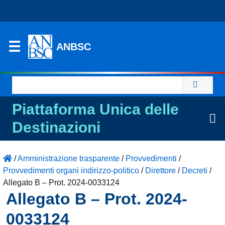
ANBSC
Ricerca
per:
Piattaforma Unica delle
Destinazioni
/
Amministrazione trasparente
/
Provvedimenti
/
Provvedimenti organi indirizzo-politico
/
Direttore
/
Decreti
/
Allegato B – Prot. 2024-0033124
Allegato B – Prot. 2024-
0033124