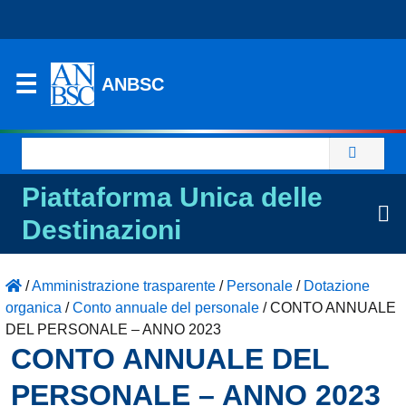
ANBSC
Ricerca
per:
Piattaforma Unica delle
Destinazioni
/
Amministrazione trasparente
/
Personale
/
Dotazione
organica
/
Conto annuale del personale
/
CONTO ANNUALE
DEL PERSONALE – ANNO 2023
CONTO ANNUALE DEL
PERSONALE – ANNO 2023