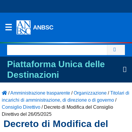
ANBSC
Ricerca
per:
Piattaforma Unica delle
Destinazioni
/
Amministrazione trasparente
/
Organizzazione
/
Titolari di
incarichi di amministrazione, di direzione o di governo
/
Consiglio Direttivo
/
Decreto di Modifica del Consiglio
Direttivo del 26/05/2025
Decreto di Modifica del