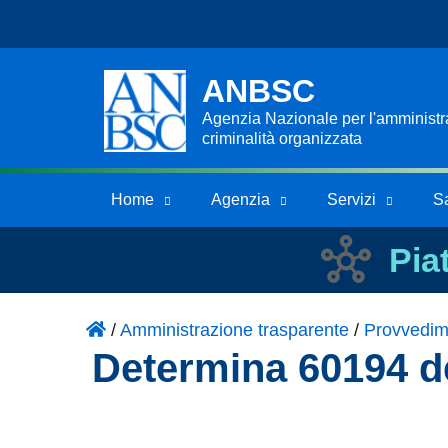
ANBSC
Agenzia Nazionale per l'amministraz
criminalità organizzata
Home
Agenzia
Servizi
S
Pia
/
Amministrazione trasparente
/
Provvedim
Determina 60194 de