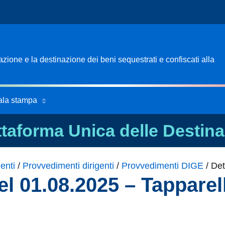
ione e la destinazione dei beni sequestrati e confiscati alla
ala stampa
ttaforma Unica delle Destina
enti
/
Provvedimenti dirigenti
/
Provvedimenti DIGE
/
Det
l 01.08.2025 – Tapparel