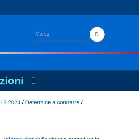
zioni
1.12.2024
/
Determine a contrarre
/