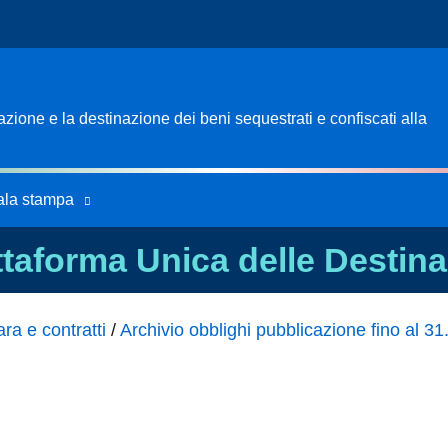
ione e la destinazione dei beni sequestrati e confiscati alla
ala stampa
ttaforma Unica delle Destina
ra e contratti
/
Archivio obblighi pubblicazione fino al 3