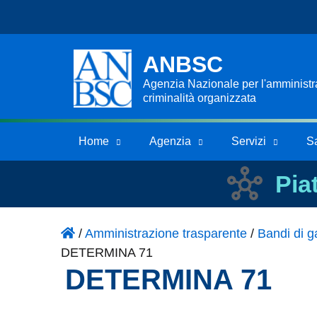
ANBSC
Agenzia Nazionale per l'amministraz
criminalità organizzata
Home
Agenzia
Servizi
S
Pia
/
Amministrazione trasparente
/
Bandi di ga
DETERMINA 71
DETERMINA 71