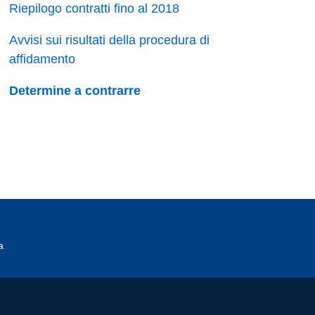
Riepilogo contratti fino al 2018
Avvisi sui risultati della procedura di
affidamento
Determine a contrarre
a