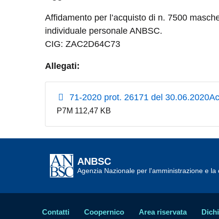
Affidamento per l’acquisto di n. 7500 masche
individuale personale ANBSC.
CIG: ZAC2D64C73
Allegati:
71-2020 prot. 26171 del 30.06.2020Ac
P7M 112,47 KB
ANBSC
Agenzia Nazionale per l'amministrazione e la d
Contatti
Coopernico
Area riservata
Dichi