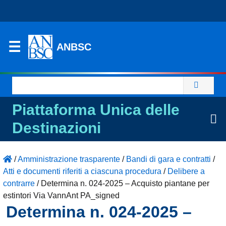
ANBSC
Ricerca
per:
Piattaforma Unica delle
Destinazioni
/
Amministrazione trasparente
/
Bandi di gara e contratti
/
Atti e documenti riferiti a ciascuna procedura
/
Delibere a
contrarre
/
Determina n. 024-2025 – Acquisto piantane per
estintori Via VannAnt PA_signed
Determina n. 024-2025 –