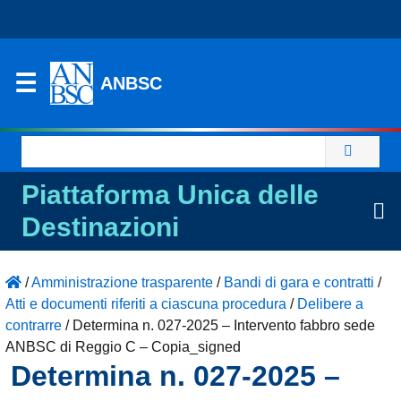
ANBSC
Ricerca
per:
Piattaforma Unica delle
Destinazioni
/
Amministrazione trasparente
/
Bandi di gara e contratti
/
Atti e documenti riferiti a ciascuna procedura
/
Delibere a
contrarre
/
Determina n. 027-2025 – Intervento fabbro sede
ANBSC di Reggio C – Copia_signed
Determina n. 027-2025 –