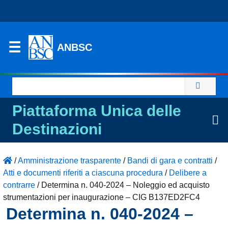
ANBSC
Ricerca
per:
Piattaforma Unica delle
Destinazioni
/
Amministrazione trasparente
/
Bandi di gara e contratti
/
Atti e documenti riferiti a ciascuna procedura
/
Delibere a
contrarre
/
Determina n. 040-2024 – Noleggio ed acquisto
strumentazioni per inaugurazione – CIG B137ED2FC4
Determina n. 040-2024 –