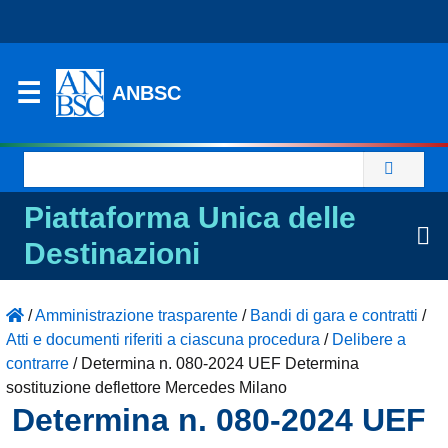
ANBSC
Ricerca
per:
Piattaforma Unica delle
Destinazioni
/
Amministrazione trasparente
/
Bandi di gara e contratti
/
Atti e documenti riferiti a ciascuna procedura
/
Delibere a
contrarre
/
Determina n. 080-2024 UEF Determina
sostituzione deflettore Mercedes Milano
Determina n. 080-2024 UEF