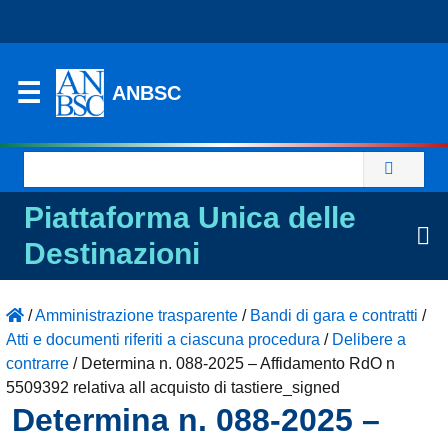
ANBSC
Ricerca
per:
Piattaforma Unica delle
Destinazioni
/
Amministrazione trasparente
/
Bandi di gara e contratti
/
Atti e documenti riferiti a ciascuna procedura
/
Delibere a
contrarre
/
Determina n. 088-2025 – Affidamento RdO n
5509392 relativa all acquisto di tastiere_signed
Determina n. 088-2025 –