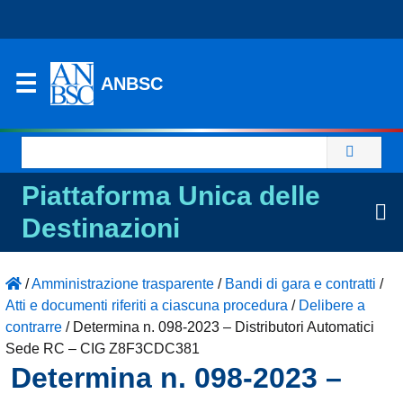
ANBSC
Ricerca
per:
Piattaforma Unica delle
Destinazioni
/
Amministrazione trasparente
/
Bandi di gara e contratti
/
Atti e documenti riferiti a ciascuna procedura
/
Delibere a
contrarre
/
Determina n. 098-2023 – Distributori Automatici
Sede RC – CIG Z8F3CDC381
Determina n. 098-2023 –