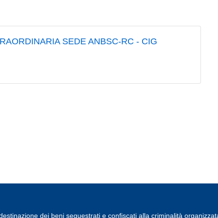
A STRAORDINARIA SEDE ANBSC-RC - CIG
estinazione dei beni sequestrati e confiscati alla criminalità organizzat