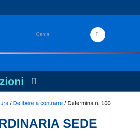
zioni
dura
/
Delibere a contrarre
/
Determina n. 100
AORDINARIA SEDE