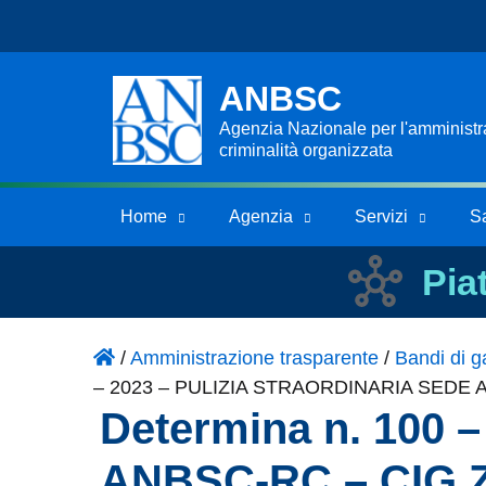
ANBSC
Agenzia Nazionale per l'amministraz
criminalità organizzata
Home
Agenzia
Servizi
S
Pia
/
Amministrazione trasparente
/
Bandi di ga
– 2023 – PULIZIA STRAORDINARIA SEDE
Determina n. 100
ANBSC-RC – CIG