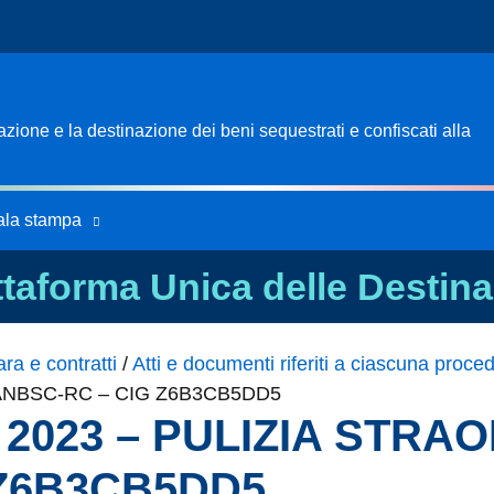
ione e la destinazione dei beni sequestrati e confiscati alla
ala stampa
ttaforma Unica delle Destina
ra e contratti
/
Atti e documenti riferiti a ciascuna proce
 ANBSC-RC – CIG Z6B3CB5DD5
 – 2023 – PULIZIA STR
 Z6B3CB5DD5