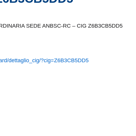
RAORDINARIA SEDE ANBSC-RC – CIG Z6B3CB5DD5
hboard/dettaglio_cig/?cig=Z6B3CB5DD5