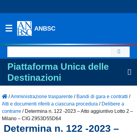
ANBSC
Ricerca
per:
Piattaforma Unica delle
Destinazioni
/
Amministrazione trasparente
/
Bandi di gara e contratti
/
Atti e documenti riferiti a ciascuna procedura
/
Delibere a
contrarre
/
Determina n. 122 -2023 – Atto aggiuntivo Lotto 2 –
Milano – CIG Z953D55D64
Determina n. 122 -2023 –