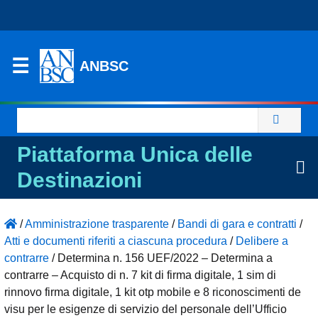
ANBSC
Ricerca
per:
Piattaforma Unica delle
Destinazioni
/
Amministrazione trasparente
/
Bandi di gara e contratti
/
Atti e documenti riferiti a ciascuna procedura
/
Delibere a
contrarre
/
Determina n. 156 UEF/2022 – Determina a
contrarre – Acquisto di n. 7 kit di firma digitale, 1 sim di
rinnovo firma digitale, 1 kit otp mobile e 8 riconoscimenti de
visu per le esigenze di servizio del personale dell’Ufficio