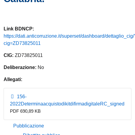
Link
BDNCP
:
https://dati.anticorruzione.it/superset/dashboard/dettaglio_cig/
cig=ZD73825011
CIG:
ZD73825011
Deliberazione:
No
Allegati:
156-
2022DeterminaacquistodikitdifirmadigitaleRC_signed
PDF 690,89 KB
Pubblicazione