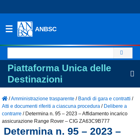
ANBSC
Ricerca
per:
Piattaforma Unica delle
Destinazioni
/
Amministrazione trasparente
/
Bandi di gara e contratti
/
Atti e documenti riferiti a ciascuna procedura
/
Delibere a
contrarre
/
Determina n. 95 – 2023 – Affidamento incarico
assicurazione Range Rover – CIG ZA63C9B777
Determina n. 95 – 2023 –