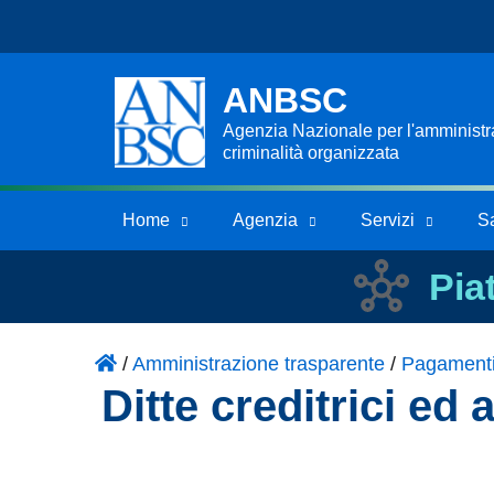
ANBSC
Agenzia Nazionale per l'amministraz
criminalità organizzata
Home
Agenzia
Servizi
S
Pia
/
Amministrazione trasparente
/
Pagament
Ditte creditrici ed