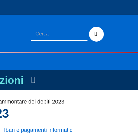
zioni
d ammontare dei debiti 2023
23
Iban e pagamenti informatici