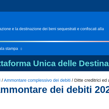
ione e la destinazione dei beni sequestrati e confiscati alla
ala stampa
ttaforma Unica delle Destina
i
/
Ammontare complessivo dei debiti
/
Ditte creditrici e
 ammontare dei debiti 20