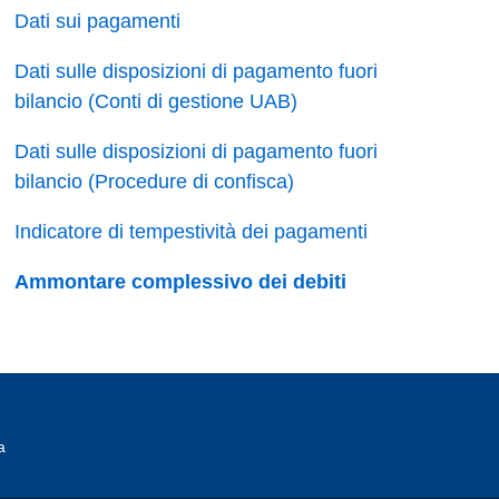
Dati sui pagamenti
Dati sulle disposizioni di pagamento fuori
bilancio (Conti di gestione UAB)
Dati sulle disposizioni di pagamento fuori
bilancio (Procedure di confisca)
Indicatore di tempestività dei pagamenti
Ammontare complessivo dei debiti
a