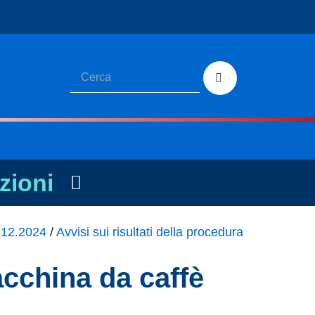
zioni
1.12.2024
/
Avvisi sui risultati della procedura
acchina da caffè