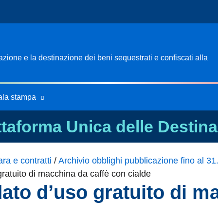
ione e la destinazione dei beni sequestrati e confiscati alla
ala stampa
ttaforma Unica delle Destina
ra e contratti
/
Archivio obblighi pubblicazione fino al 3
ratuito di macchina da caffè con cialde
ato d’uso gratuito di m