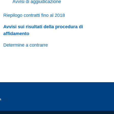
Avvisi di aggiudicazione
Riepilogo contratti fino al 2018
Avvisi sui risultati della procedura di
affidamento
Determine a contrarre
a