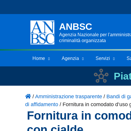
ANBSC
Agenzia Nazionale per l'amministraz
criminalità organizzata
Home
Agenzia
Servizi
S
Pia
/
Amministrazione trasparente
/
Bandi di ga
di affidamento
/
Fornitura in comodato d’uso g
Fornitura in comod
con cialde