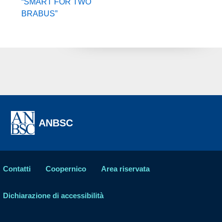
“SMART FOR TWO
BRABUS”
ANBSC
Contatti
Coopernico
Area riservata
Dichiarazione di accessibilità