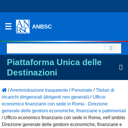
ANBSC
Ricerca
per:
Piattaforma Unica delle
Destinazioni
/
Amministrazione trasparente
/
Personale
/
Titolari di
incarichi dirigenziali (dirigenti non generali)
/
Ufficio
economico finanziario con sede in Roma - Direzione
generale delle gestioni economiche, finanziarie e patrimoniali
/
Ufficio economico finanziario con sede in Roma, nell’ambito
Direzione generale delle gestioni economiche, finanziarie e