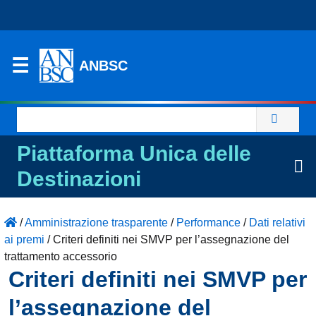
ANBSC
Ricerca
per:
Piattaforma Unica delle
Destinazioni
/
Amministrazione trasparente
/
Performance
/
Dati relativi
ai premi
/
Criteri definiti nei SMVP per l’assegnazione del
trattamento accessorio
Criteri definiti nei SMVP per
l’assegnazione del