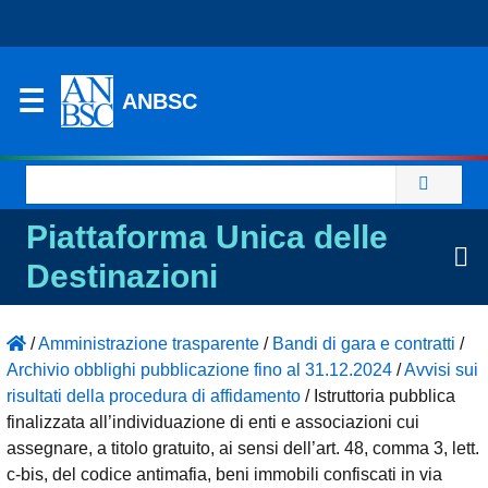
ANBSC
Ricerca
per:
Piattaforma Unica delle
Destinazioni
/
Amministrazione trasparente
/
Bandi di gara e contratti
/
Archivio obblighi pubblicazione fino al 31.12.2024
/
Avvisi sui
risultati della procedura di affidamento
/
Istruttoria pubblica
finalizzata all’individuazione di enti e associazioni cui
assegnare, a titolo gratuito, ai sensi dell’art. 48, comma 3, lett.
c-bis, del codice antimafia, beni immobili confiscati in via