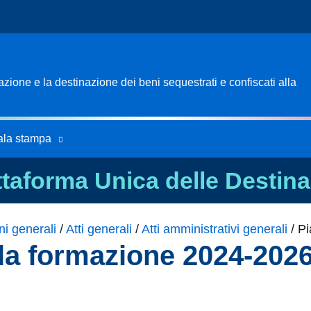
ione e la destinazione dei beni sequestrati e confiscati alla
ala stampa
ttaforma Unica delle Destina
ni generali
/
Atti generali
/
Atti amministrativi generali
/
Pi
lla formazione 2024-202