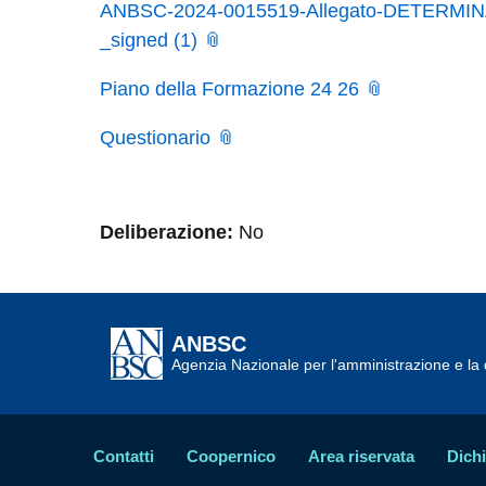
ANBSC-2024-0015519-Allegato-DETERMINAZ
_signed (1)
Piano della Formazione 24 26
Questionario
Deliberazione:
No
ANBSC
Agenzia Nazionale per l'amministrazione e la d
Contatti
Coopernico
Area riservata
Dichi