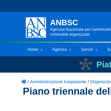
ANBSC
Agenzia Nazionale per l'amministraz
criminalità organizzata
Home
Agenzia
Servizi
S
Pia
/
Amministrazione trasparente
/
Disposizio
Piano triennale de