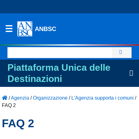
ANBSC
Ricerca
per:
Piattaforma Unica delle
Destinazioni
/
Agenzia
/
Organizzazione
/
L’Agenzia supporta i comuni
/
FAQ 2
FAQ 2