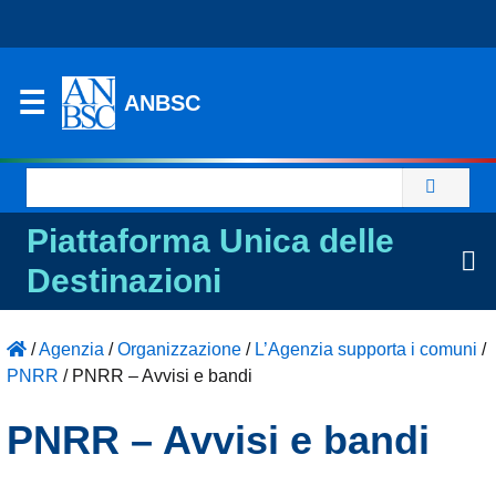
ANBSC
Ricerca
per:
Piattaforma Unica delle
Destinazioni
/
Agenzia
/
Organizzazione
/
L’Agenzia supporta i comuni
/
PNRR
/
PNRR – Avvisi e bandi
PNRR – Avvisi e bandi