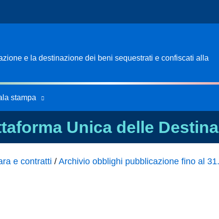
ione e la destinazione dei beni sequestrati e confiscati alla
ala stampa
ttaforma Unica delle Destina
ra e contratti
/
Archivio obblighi pubblicazione fino al 3