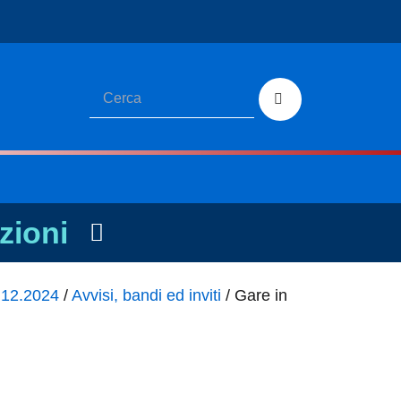
zioni
1.12.2024
/
Avvisi, bandi ed inviti
/
Gare in