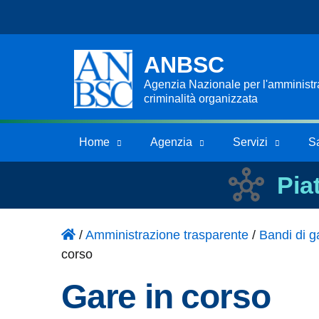
ANBSC
Agenzia Nazionale per l'amministraz
criminalità organizzata
Home
Agenzia
Servizi
S
Pia
/
Amministrazione trasparente
/
Bandi di ga
corso
Gare in corso