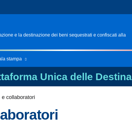
ione e la destinazione dei beni sequestrati e confiscati alla
ala stampa
ttaforma Unica delle Destina
 e collaboratori
laboratori