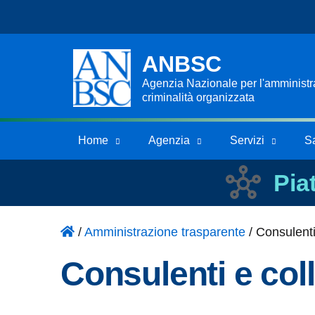
ANBSC
Agenzia Nazionale per l'amministraz
criminalità organizzata
Home
Agenzia
Servizi
S
Pia
/
Amministrazione trasparente
/
Consulenti
Consulenti e col