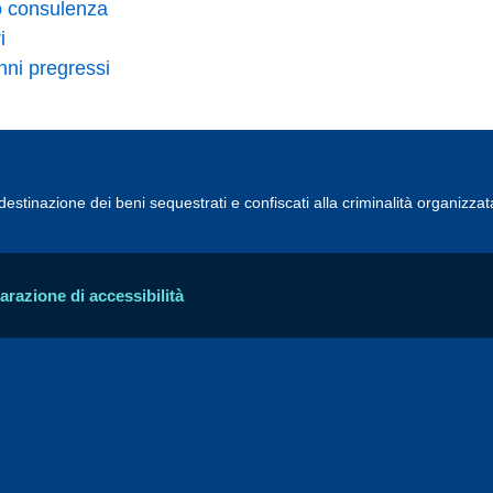
 o consulenza
i
nni pregressi
estinazione dei beni sequestrati e confiscati alla criminalità organizzat
arazione di accessibilità