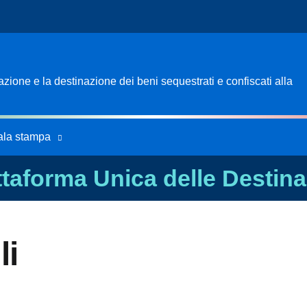
ione e la destinazione dei beni sequestrati e confiscati alla
ala stampa
ttaforma Unica delle Destina
li