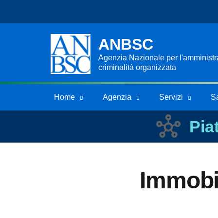
ANBSC
Agenzia Nazionale per l'amministraz
criminalità organizzata
Home
Agenzia
Servizi
S
Pia
Immobi