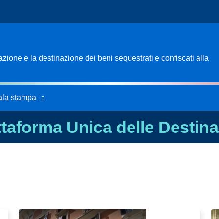
ione e la destinazione dei beni sequestrati e confiscati alla
ala stampa
ttaforma Unica delle Destina