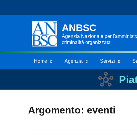
ANBSC
Agenzia Nazionale per l'amministraz
criminalità organizzata
Home
Agenzia
Servizi
S
Pia
Argomento: eventi