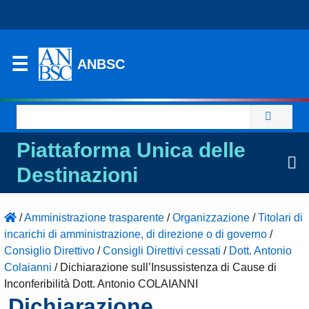
ANBSC
Ricerca
per:
Piattaforma Unica delle
Destinazioni
/
Amministrazione trasparente
/
Organizzazione
/
Titolari di
incarichi di amministrazione, di direzione o di governo
/
Consiglio Direttivo
/
Consigli Direttivi cessati
/
Dott. Antonio
Colaianni
/
Dichiarazione sull’Insussistenza di Cause di
Inconferibilità Dott. Antonio COLAIANNI
Dichiarazione