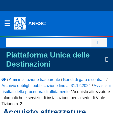
ANBSC
Ricerca
per:
Piattaforma Unica delle
Destinazioni
/
Amministrazione trasparente
/
Bandi di gara e contratti
/
Archivio obblighi pubblicazione fino al 31.12.2024
/
Avvisi sui
risultati della procedura di affidamento
/
Acquisto attrezzature
informatiche e servizio di installazione per la sede di Viale
Tiziano n. 2
Acquisto attrezzature