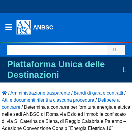
ANBSC
Ricerca
per:
Piattaforma Unica delle
Destinazioni
/
Amministrazione trasparente
/
Bandi di gara e contratti
/
Atti e documenti riferiti a ciascuna procedura
/
Delibere a
contrarre
/
Determina a contrarre per fornitura energia elettrica
nelle sedi ANBSC di Roma via Ezio ed immobile confiscato
di via S. Caterina da Siena, di Reggio Calabria e Palermo –
Adesione Convenzione Consip "Energia Elettrica 16"