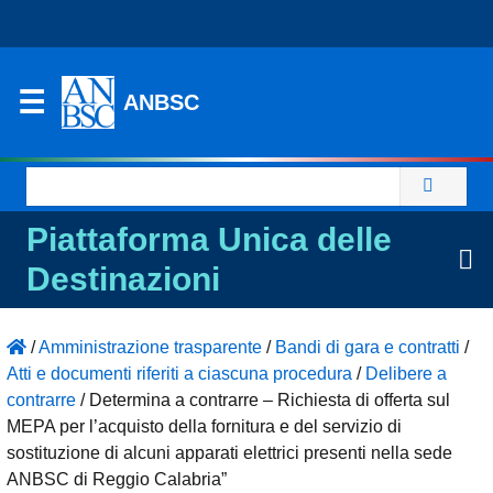
ANBSC
Ricerca
per:
Piattaforma Unica delle
Destinazioni
/
Amministrazione trasparente
/
Bandi di gara e contratti
/
Atti e documenti riferiti a ciascuna procedura
/
Delibere a
contrarre
/
Determina a contrarre – Richiesta di offerta sul
MEPA per l’acquisto della fornitura e del servizio di
sostituzione di alcuni apparati elettrici presenti nella sede
ANBSC di Reggio Calabria”