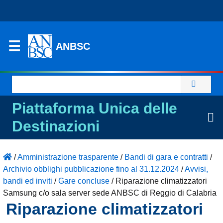
ANBSC
Ricerca
per:
Piattaforma Unica delle
Destinazioni
/
Amministrazione trasparente
/
Bandi di gara e contratti
/
Archivio obblighi pubblicazione fino al 31.12.2024
/
Avvisi,
bandi ed inviti
/
Gare concluse
/
Riparazione climatizzatori
Samsung c/o sala server sede ANBSC di Reggio di Calabria
Riparazione climatizzatori