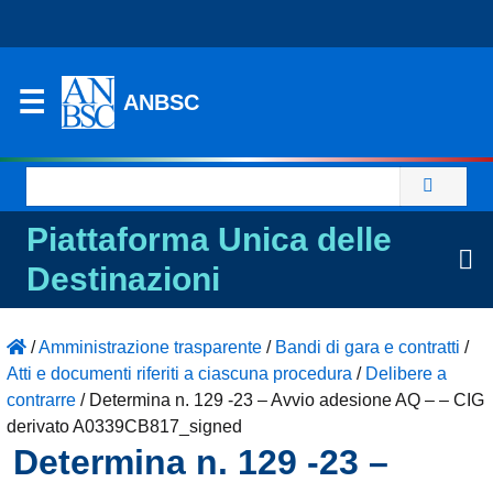
ANBSC
Ricerca
per:
Piattaforma Unica delle
Destinazioni
/
Amministrazione trasparente
/
Bandi di gara e contratti
/
Atti e documenti riferiti a ciascuna procedura
/
Delibere a
contrarre
/
Determina n. 129 -23 – Avvio adesione AQ – – CIG
derivato A0339CB817_signed
Determina n. 129 -23 –